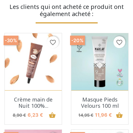
Les clients qui ont acheté ce produit ont
également acheté :
-30%
-20%
favorite_border
favorite_border
Crème main de
Masque Pieds
Nuit 100%...
Velours 100 ml
Prix de base
Prix
shopping_basket
Prix de base
Prix
shopping_basket
6,23 €
11,96 €
8,90 €
14,95 €