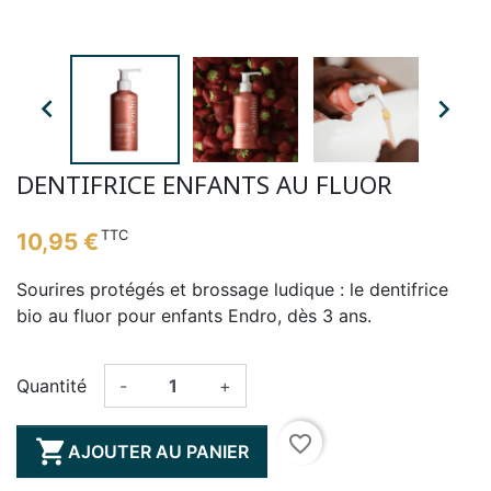


DENTIFRICE ENFANTS AU FLUOR
TTC
10,95 €
Sourires protégés et brossage ludique : le dentifrice
bio au fluor pour enfants Endro, dès 3 ans.
Quantité
-
+
favorite_border

AJOUTER AU PANIER