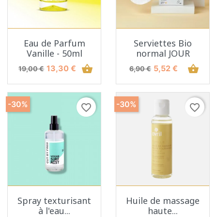
Eau de Parfum
Serviettes Bio
Vanille - 50ml
normal JOUR
Prix de base
Prix
shopping_basket
Prix de base
Prix
shopping_basket
13,30 €
5,52 €
19,00 €
6,90 €
-30%
-30%
favorite_border
favorite_border
Spray texturisant
Huile de massage
à l'eau...
haute...